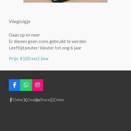
Vliegtuigje
Gaan op en neer
Er dienen geen coins gebruikt te worden
Leeftijd peuter/ kleuter tot ong 6 jaar
Prijs: €100 excl. btw
F
W
I
a
h
n
c
a
s
Delen
Deel
Share
Delen
e
t
t
b
s
a
o
A
g
o
p
r
k
p
a
m