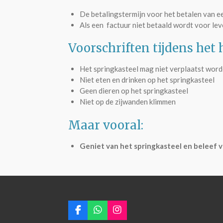
De betalingstermijn voor het betalen van ee
Als een factuur niet betaald wordt voor leve
Voorschriften tijdens het
Het springkasteel mag niet verplaatst word
Niet eten en drinken op het springkasteel
Geen dieren op het springkasteel
Niet op de zijwanden klimmen
Maar vooral:
Geniet van het springkasteel en beleef v
F
W
I
a
h
n