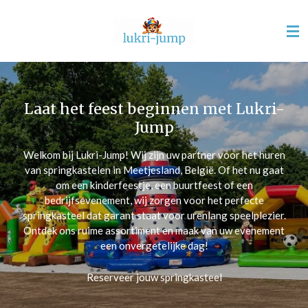
Ga
direct
naar
de
hoofdinhoud
Laat het feest beginnen met Lukri-
Jump
Welkom bij Lukri-Jump! Wij zijn uw partner voor het huren
van springkastelen in Meetjesland, België. Of het nu gaat
om een kinderfeestje, een buurtfeest of een
bedrijfsevenement, wij zorgen voor het perfecte
springkasteel dat garant staat voor urenlang speelplezier.
Ontdek ons ruime assortiment en maak van uw evenement
een onvergetelijke dag!
Reserveer jouw springkasteel