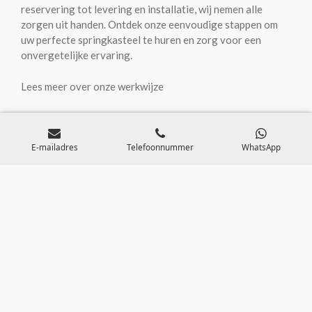
reservering tot levering en installatie, wij nemen alle
zorgen uit handen. Ontdek onze eenvoudige stappen om
uw perfecte springkasteel te huren en zorg voor een
onvergetelijke ervaring.
Lees meer over onze werkwijze
E-mailadres
Telefoonnummer
WhatsApp
Wat onze klanten zeggen
De lachende gezichten van onze klanten zijn onze grootste
beloning. Lees hier enkele van hun ervaringen met Lukri-
Jump.